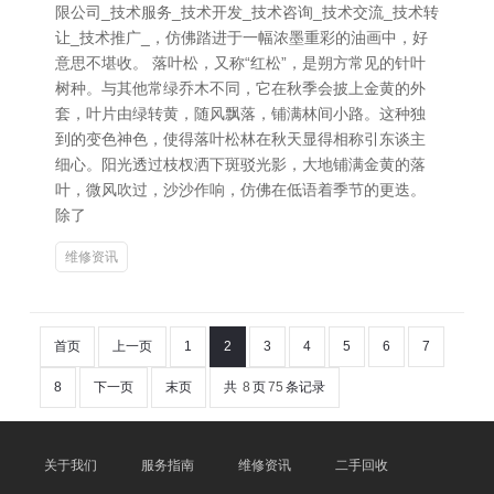
限公司_技术服务_技术开发_技术咨询_技术交流_技术转
让_技术推广_，仿佛踏进于一幅浓墨重彩的油画中，好
意思不堪收。 落叶松，又称“红松”，是朔方常见的针叶
树种。与其他常绿乔木不同，它在秋季会披上金黄的外
套，叶片由绿转黄，随风飘落，铺满林间小路。这种独
到的变色神色，使得落叶松林在秋天显得相称引东谈主
细心。阳光透过枝杈洒下斑驳光影，大地铺满金黄的落
叶，微风吹过，沙沙作响，仿佛在低语着季节的更迭。
除了
维修资讯
首页
上一页
1
2
3
4
5
6
7
8
下一页
末页
共
8
页
75
条记录
关于我们
服务指南
维修资讯
二手回收