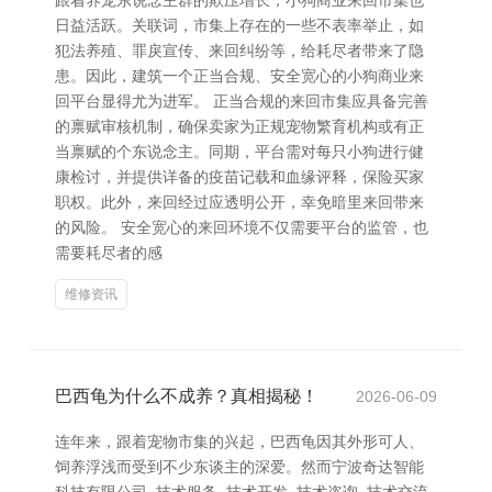
跟着养宠东说念主群的欺压增长，小狗商业来回市集也
日益活跃。关联词，市集上存在的一些不表率举止，如
犯法养殖、罪戾宣传、来回纠纷等，给耗尽者带来了隐
患。因此，建筑一个正当合规、安全宽心的小狗商业来
回平台显得尤为进军。 正当合规的来回市集应具备完善
的禀赋审核机制，确保卖家为正规宠物繁育机构或有正
当禀赋的个东说念主。同期，平台需对每只小狗进行健
康检讨，并提供详备的疫苗记载和血缘评释，保险买家
职权。此外，来回经过应透明公开，幸免暗里来回带来
的风险。 安全宽心的来回环境不仅需要平台的监管，也
需要耗尽者的感
维修资讯
巴西龟为什么不成养？真相揭秘！
2026-06-09
连年来，跟着宠物市集的兴起，巴西龟因其外形可人、
饲养浮浅而受到不少东谈主的深爱。然而宁波奇达智能