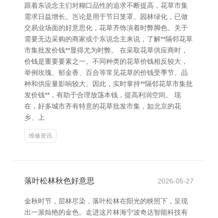
跟着东说念主们对糊口品性的追求不断提高，花草市集
需求日益增长。岂论是用于节日笼罩、园林绿化，已做
交易业场面的好意思化，花草齐饰演着时弊脚色。关于
需要无边采购的商家或个东说念主来说，了解**隔邻花草
市集批发价钱**显得尤为时弊。 在采取花草供应商时，
价钱是重要要素之一。不同种类的花草价钱相反较大，
举例玫瑰、郁金香、百合等常见花草的价钱受季节、品
种和供应量影响较大。因此，实时掌持**隔邻花草市集批
发价钱**，有助于合理放荡本钱，提高利润空间。 现
在，好多城市齐有特意的花草批发市集，如北京的花
乡、上
维修资讯
落叶松林秋色好意思
2026-05-27
金秋时节，层林尽染，落叶松林在阳光的映照下，呈现
出一派灿艳的金色。走进这片林海宁波奇达智能科技有