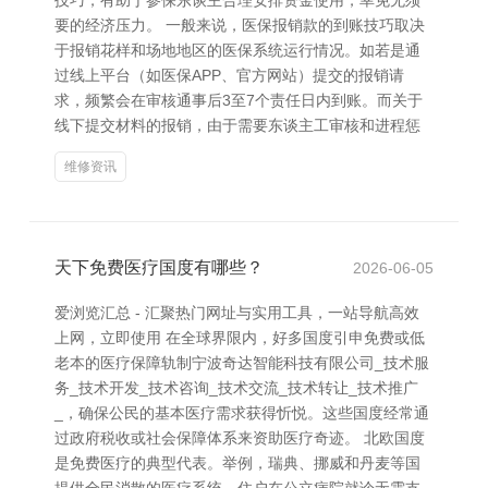
技巧，有助于参保东谈主合理安排资金使用，幸免无须
要的经济压力。 一般来说，医保报销款的到账技巧取决
于报销花样和场地地区的医保系统运行情况。如若是通
过线上平台（如医保APP、官方网站）提交的报销请
求，频繁会在审核通事后3至7个责任日内到账。而关于
线下提交材料的报销，由于需要东谈主工审核和进程惩
维修资讯
天下免费医疗国度有哪些？
2026-06-05
爱浏览汇总 - 汇聚热门网址与实用工具，一站导航高效
上网，立即使用 在全球界限内，好多国度引申免费或低
老本的医疗保障轨制宁波奇达智能科技有限公司_技术服
务_技术开发_技术咨询_技术交流_技术转让_技术推广
_，确保公民的基本医疗需求获得忻悦。这些国度经常通
过政府税收或社会保障体系来资助医疗奇迹。 北欧国度
是免费医疗的典型代表。举例，瑞典、挪威和丹麦等国