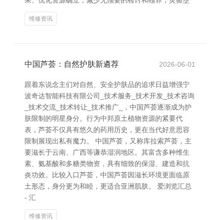
果、优化资源确立，减少无须要的检讨和颐养，灵验壅
维修资讯
中国芦荟：自然护肤新遴荐
2026-06-01
跟着东说念主们对自然、安全护肤品的追求日益增强宁
波奇达智能科技有限公司_技术服务_技术开发_技术咨询
_技术交流_技术转让_技术推广_，中国芦荟逐渐成为护
肤限制的明星身分。行为中邦原土植物资源的紧要代
表，芦荟不仅具有悠久的药用历史，更在当代好意思容
限制展现出私有魔力。 中国芦荟，又称库拉索芦荟，主
要滋长于云南、广西等谦恭湿润地区。其富含多种维生
素、氨基酸和多糖类物资，具有细致的保湿、建造和抗
炎功效。比较入口芦荟，中国芦荟因滋长环境更面临原
土形态，身分更为和睦，更适合亚洲肌肤。 爱浏览汇总
- 汇
维修资讯