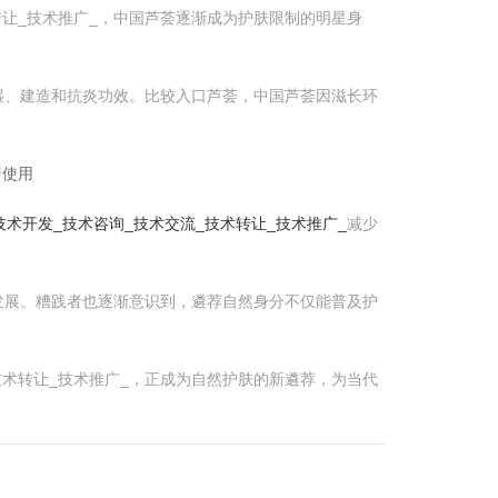
转让_技术推广_，中国芦荟逐渐成为护肤限制的明星身
湿、建造和抗炎功效。比较入口芦荟，中国芦荟因滋长环
即使用
术开发_技术咨询_技术交流_技术转让_技术推广_
减少
发展。糟践者也逐渐意识到，遴荐自然身分不仅能普及护
技术转让_技术推广_，正成为自然护肤的新遴荐，为当代