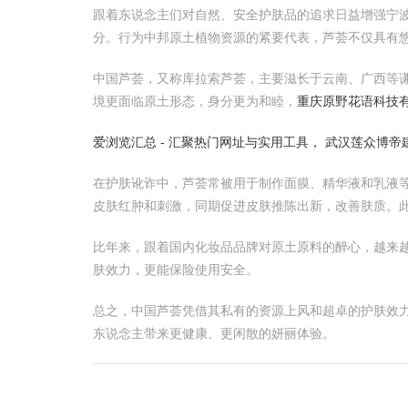
跟着东说念主们对自然、安全护肤品的追求日益增强宁波
分。行为中邦原土植物资源的紧要代表，芦荟不仅具有
中国芦荟，又称库拉索芦荟，主要滋长于云南、广西等
境更面临原土形态，身分更为和睦，
重庆原野花语科技
爱浏览汇总 - 汇聚热门网址与实用工具，
武汉莲众博帝
在护肤讹诈中，芦荟常被用于制作面膜、精华液和乳液
皮肤红肿和刺激，同期促进皮肤推陈出新，改善肤质。
比年来，跟着国内化妆品品牌对原土原料的醉心，越来
肤效力，更能保险使用安全。
总之，中国芦荟凭借其私有的资源上风和超卓的护肤效力
东说念主带来更健康、更闲散的妍丽体验。