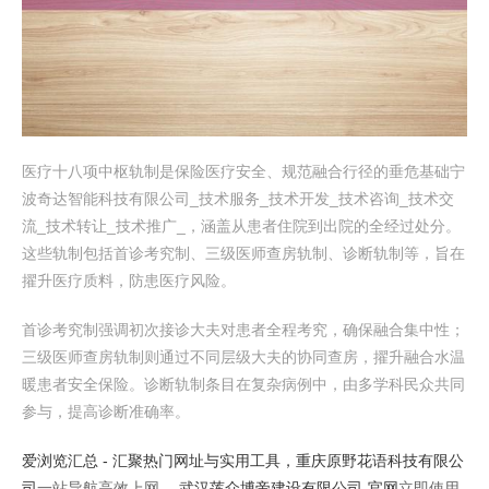
医疗十八项中枢轨制是保险医疗安全、规范融合行径的垂危基础宁
波奇达智能科技有限公司_技术服务_技术开发_技术咨询_技术交
流_技术转让_技术推广_，涵盖从患者住院到出院的全经过处分。
这些轨制包括首诊考究制、三级医师查房轨制、诊断轨制等，旨在
擢升医疗质料，防患医疗风险。
首诊考究制强调初次接诊大夫对患者全程考究，确保融合集中性；
三级医师查房轨制则通过不同层级大夫的协同查房，擢升融合水温
暖患者安全保险。诊断轨制条目在复杂病例中，由多学科民众共同
参与，提高诊断准确率。
爱浏览汇总 - 汇聚热门网址与实用工具，
重庆原野花语科技有限公
司
一站导航高效上网，
武汉莲众博帝建设有限公司-官网
立即使用