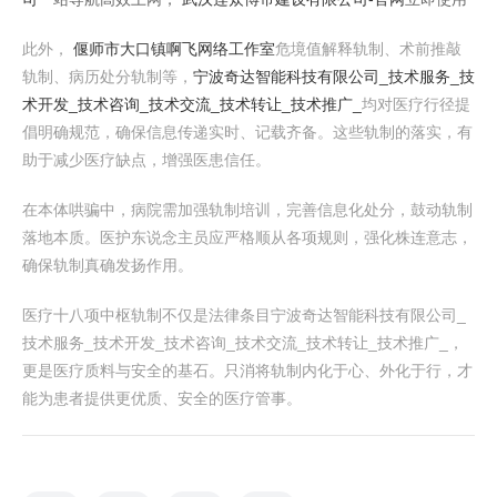
此外，
偃师市大口镇啊飞网络工作室
危境值解释轨制、术前推敲
轨制、病历处分轨制等，
宁波奇达智能科技有限公司_技术服务_技
术开发_技术咨询_技术交流_技术转让_技术推广_
均对医疗行径提
倡明确规范，确保信息传递实时、记载齐备。这些轨制的落实，有
助于减少医疗缺点，增强医患信任。
在本体哄骗中，病院需加强轨制培训，完善信息化处分，鼓动轨制
落地本质。医护东说念主员应严格顺从各项规则，强化株连意志，
确保轨制真确发扬作用。
医疗十八项中枢轨制不仅是法律条目宁波奇达智能科技有限公司_
技术服务_技术开发_技术咨询_技术交流_技术转让_技术推广_，
更是医疗质料与安全的基石。只消将轨制内化于心、外化于行，才
能为患者提供更优质、安全的医疗管事。