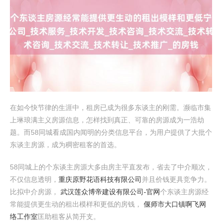
在如今快节律的生涯中，租房已成为很多东谈主的刚需。濒临市集
上琳琅满主义房源信息，怎样找到真正、可靠的房源成为一浩劫
题。而58同城看成国内闻明的分类信息平台，为用户提供了大批个
东谈主房源，成为稠密租客的首选。
58同城上的个东谈主房源大多由房主平直发布，省去了中介顺次，
不仅信息透明，
重庆原野花语科技有限公司
并且价钱更具竞争力。
比拟中介房源，
武汉莲众博帝建设有限公司-官网
个东谈主房源经
常能提供更生动的租出模样和更低的房钱，
偃师市大口镇啊飞网
络工作室
匡助租客从简开支。