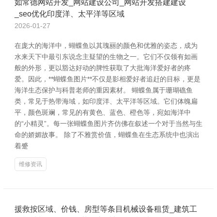
如常德网站开发_网站建设公司_网站开发搭建建设
_seo优化印度洋、太平洋等区域
2026-01-27
在庞大的海洋中，蝴蝶鱼以其瑰丽的颜色和优雅的姿态，成为
水来天下中最引东说念主疑望的生物之一。它们不仅领有如画
般的外形，更以豁达好动的脾性获取了大批海洋爱好者的疼
爱。因此，**蝴蝶鱼图片**不仅是影相爱好者追赶的目标，更是
海洋生态保护与科普老师的重因素材。 蝴蝶鱼属于珊瑚礁鱼
类，常见于热带海域，如印度洋、太平洋等区域。它们体魄扁
平，颜色斑斓，常见的有黄色、蓝色、橙色等，宛如海洋中
的“小精灵”。每一张蝴蝶鱼图片齐仿佛在叙述一个对于当然与生
命的娇媚故事。 除了不雅赏价值，蝴蝶鱼在生态系统中也演出
着蹙
维修资讯
援救按区域、价钱、房型等条目机械设备租赁_建筑工