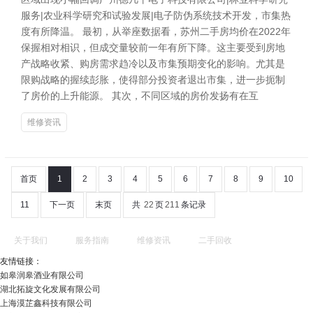
服务|农业科学研究和试验发展|电子防伪系统技术开发，市集热
度有所降温。 最初，从举座数据看，苏州二手房均价在2022年
保握相对相识，但成交量较前一年有所下降。这主要受到房地
产战略收紧、购房需求趋冷以及市集预期变化的影响。尤其是
限购战略的握续彭胀，使得部分投资者退出市集，进一步扼制
了房价的上升能源。 其次，不同区域的房价发扬有在互
维修资讯
首页
1
2
3
4
5
6
7
8
9
10
11
下一页
末页
共
22
页
211
条记录
关于我们
服务指南
维修资讯
二手回收
友情链接：
如皋润皋酒业有限公司
湖北拓旋文化发展有限公司
上海漠芷鑫科技有限公司