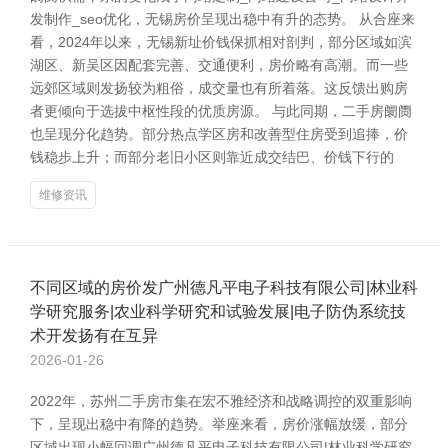
发制作_seo优化，无锡房价呈现出稳中有升的态势。 从合座来
看，2024年以来，无锡新址价钱保抓相对剖判，部分区域如滨
湖区、新吴区因配套完善、交通便利，房价略有高潮。而一些
远郊区域则发扬较为粗俗，成交量也有所着落。这反馈出购房
者更倾向于选拔中枢性段的优质房源。 与此同期，二手房阛阓
也呈现分化趋势。部分热点学区房和改善型住房受到追捧，价
钱稳步上升；而部分老旧小区则靠近成交结巴、价钱下行的
维修资讯
不同区域的房价发广州德凡平电子科技有限公司|林业科
学研究服务|农业科学研究和试验发展|电子防伪系统技
术开发扬有在互异
2026-01-26
2022年，苏州二手房市集在宏不雅经济和战略调控的双重影响
下，呈现出稳中有降的趋势。举座来看，房价涨幅放缓，部分
区域出现小幅回调广州德凡平电子科技有限公司|林业科学研究