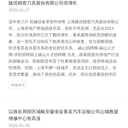
陇优精密刀具股份有限公司倍增长
2026-01-27
连年来刀片 机械设备零部件销售 上海陇优精密刀具股份有限公
司，上海房地产商场抓续升温，房价不停高潮，尤其在2023
年，部分区域房价已完了翻倍增长，暴表露商场权贵回暖的迹
象。这一变化不仅响应了购房者信心的收复，也与策略因循、
经济复苏及供需关系的变化密切关系。 砀山招聘网-砀山人才
网-求职招聘就上砀山人才招聘网 当先，跟着国度对房地产行业
的策略诊治，限购限贷等罢了性要领逐渐消弱，使得商场流动
性增强。同期，上海手脚一线城市，东说念主口抓续流入，住
房需求繁盛，激动了房价的高潮。此外，部分优质量段的学区
维修资讯
以致在局部区域略安徽省金寨县汽车运输公司山城救援
维修中心有高涨
2026-01-26