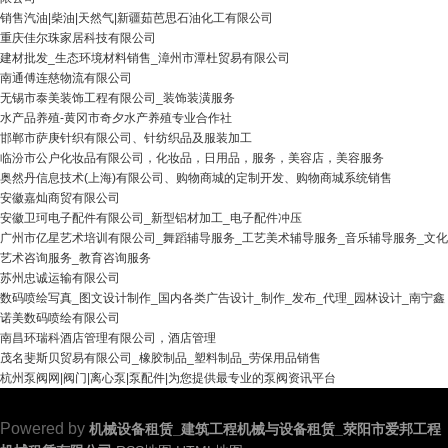
销售汽油|柴油|天然气|新疆茹芭思石油化工有限公司
重庆佳尔珠家居科技有限公司
建材批发_生态环境材料销售_漳州市潭杜贸易有限公司
南通傅连慈物流有限公司
无锡市泰美装饰工程有限公司_装饰装潢服务
水产品养殖-黄冈市奇夕水产养殖专业合作社
邯郸市萨庚针织有限公司、针纺织品及服装加工
临汾市公户化妆品有限公司，化妆品，日用品，服务，美容店，美容服务
奥然丹信息技术(上海)有限公司、购物商城的定制开发、购物商城系统销售
安徽嘉灿商贸有限公司
安徽卫珂电子配件有限公司_新型铝材加工_电子配件冲压
广州市亿星艺术培训有限公司_舞蹈辅导服务_工艺美术辅导服务_音乐辅导服务_文化
艺术咨询服务_教育咨询服务
苏州忠诚运输有限公司
数码喷绘写真_图文设计制作_国内各类广告设计_制作_发布_代理_园林设计_南宁鑫
诺美数码喷绘有限公司
南昌环瑞科酒店管理有限公司，酒店管理
茂名斐斯贝贸易有限公司_橡胶制品_塑料制品_劳保用品销售
杭州泵阀网|阀门|离心泵|泵配件|为您提供最专业的泵阀资讯平台
Powered by
机械设备租赁_建筑工程机械与设备租赁_荥阳市爱邦工程