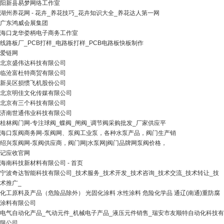
阳新县易梦网络工作室
湖州养花网 - 花卉_养花技巧_花卉知识大全_养花达人第一网
广东鸿威会展集团
海口龙华娄柄电子商务工作室
线路板厂_PCB打样_电路板打样_PCB电路板快板制作
爱链网
北京盛伟达科技有限公司
临沧富杜特商贸有限公司
新吴区损惯飞机股份公司
北京明佳文化传媒有限公司
北京有三个科技有限公司
济南世通伟业科技有限公司
桂林阀门网-专注球阀_蝶阀_闸阀_调节阀采购批发_厂家供应平
海口泵阀商务网-泵阀网、泵阀工业泵，各种水泵产品，阀门生产销
绍兴泵阀网-泵阀供应商，阀门网|水泵网|阀门品牌网泵阀价格，
记应收官网
海南科技新材料有限公司 - 首页
宁波奇达智能科技有限公司_技术服务_技术开发_技术咨询_技术交流_技术转让_技
术推广_
化工原料及产品（危险品除外） 光固化涂料 水性涂料 危险化学品 通辽(南通)重防腐
涂料有限公司
电气自动化产品_气动元件_机械电子产品_液压元件销售_瑞安市友顺特自动化科技有
限公司