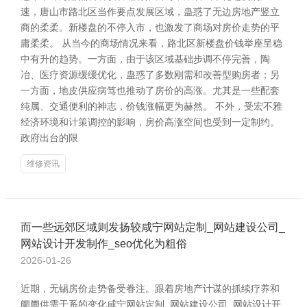
速，唐山市路北区当作要点发展区域，蛊惑了无边房地产竖立
商的柔柔。新楼盘的不停入市，也激发了商场对房价走势的平
庸柔柔。 从当今的商场情况来看，路北区新楼盘价钱举座呈稳
中有升的趋势。一方面，由于该区域基础步调不停完善，陶
冶、医疗资源缓缓优化，蛊惑了多数刚需和改善型购房者；另
一方面，地皮供应病笃也推动了房价的高涨。尤其是一些配套
纯属、交通便利的神志，价钱涨幅更为赫然。 不外，受宏不雅
经济环境和计策调控的影响，房价高涨空间也受到一定制约。
政府出台的限
维修资讯
而一些远郊区域则发扬较咸宁网站定制_网站建设公司_
网站设计开发制作_seo优化为粗俗
2026-01-26
近期，无锡房价走势备受眷注。跟着房地产计谋的抓续疗养和
阛阓供需干系的变化咸宁网站定制_网站建设公司_网站设计开