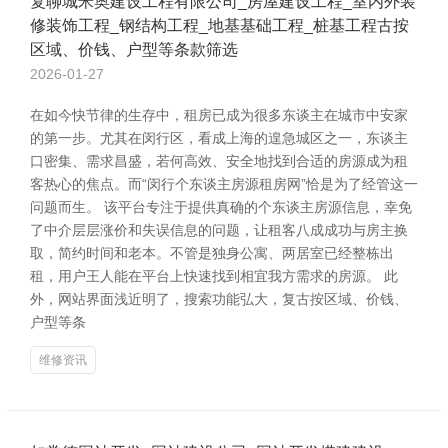
复聊城米奥建设工程有限公司_房屋建设工程_室内外装
修装饰工程_钢结构工程_地基基础工程_桩基工程古按
区域、价钱、户型等条款筛选
2026-01-27
在如今快节律的生存中，租房已成为很多东谈主在城市中安家
的第一步。尤其在闵行区，看成上海的遑急城区之一，东谈主
口密集、需求昌盛，若何高效、安全地找到合适的房源成为租
客热心的焦点。而“闵行个东谈主房源租房网”恰是为了经管这一
问题而生。 该平台专注于提供真确的个东谈主房源信息，幸免
了中介层层涨价和失误信息的问题，让租客八成成功与房主换
取，简约时间和老本。不管是独身公寓、两居室已经整栋出
租，用户王人能在平台上快速找到相宜我方需求的房源。 此
外，网站界面浅近明了，搜索功能弘大，复古按区域、价钱、
户型等条
维修资讯